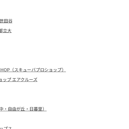
 世田谷
都立大
 SHOP（スキューバプロショップ）
ップ エアクルーズ
府中・自由が丘・日暮里）
ップス