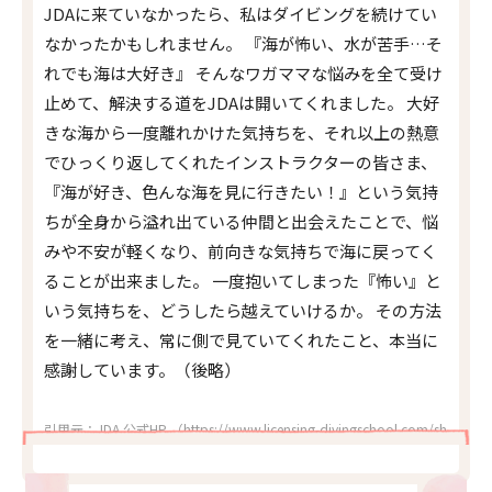
JDAに来ていなかったら、私はダイビングを続けてい
なかったかもしれません。 『海が怖い、水が苦手…そ
れでも海は大好き』 そんなワガママな悩みを全て受け
止めて、解決する道をJDAは開いてくれました。 大好
きな海から一度離れかけた気持ちを、それ以上の熱意
でひっくり返してくれたインストラクターの皆さま、
『海が好き、色んな海を見に行きたい！』という気持
ちが全身から溢れ出ている仲間と出会えたことで、悩
みや不安が軽くなり、前向きな気持ちで海に戻ってく
ることが出来ました。 一度抱いてしまった『怖い』と
いう気持ちを、どうしたら越えていけるか。 その方法
を一緒に考え、常に側で見ていてくれたこと、本当に
感謝しています。（後略）
引用元：JDA 公式HP （https://www.licensing-divingschool.com/shop/jda