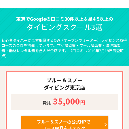
東京でGoogleの口コミ30件以上＆星4.5以上の
ダイビングスクール3選
初心者ダイバーがまず取得するOW（オープンウォーター）ライセンス取得
コースの金額を掲載しています。学科講習費・プール講習費・海洋講習
費・器材レンタル費を含んだ金額です。（口コミは2019年7月19日調査時
点）
ブルー＆スノー
ダイビング東京店
35,000
円
費用
ブルー＆スノーの公式HPで
コース内容をチェック