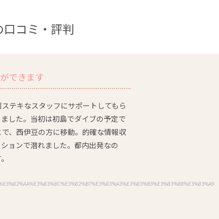
の口コミ・評判
とができます
超ステキなスタッフにサポートしてもら
きました。当初は初島でダイブの予定で
とで、西伊豆の方に移動。的確な情報収
ィションで潜れました。都内出発なの
す。
ch?q=%E3%82%AA%E3%83%BC%E3%82%B7%E3%83%A3%E3%83%B3%E3%83%88%E3%83%A9%E