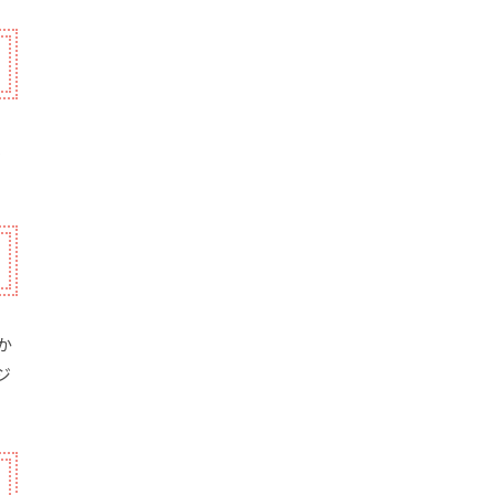
、
か
ジ