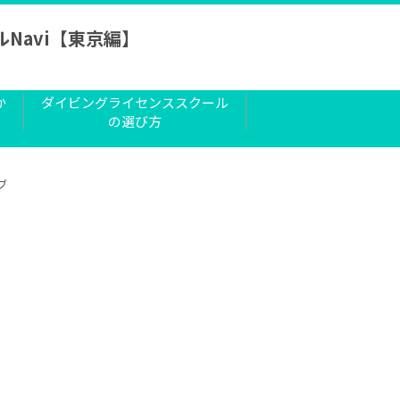
Navi【東京編】
か
ダイビングライセンススクール
の選び方
ブ
。